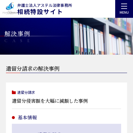
弁護士法人アステル法律事務所
相続特設サイト
MENU
解決事例
CASE
遺留分請求の解決事例
遺留分請求
遺留分侵害額を大幅に減額した事例
基本情報