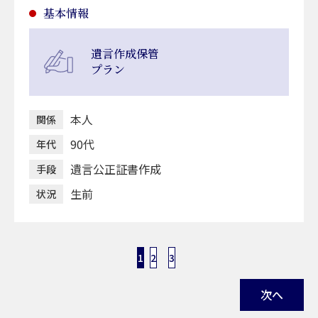
基本情報
遺言作成保管
プラン
本人
関係
90代
年代
遺言公正証書作成
手段
生前
状況
投
1
2
3
稿
次へ