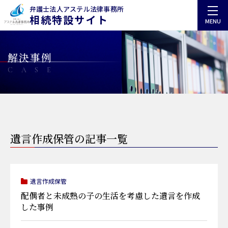
弁護士法人アステル法律事務所
相続特設サイト
MENU
解決事例
CASE
遺言作成保管の記事一覧
遺言作成保管
配偶者と未成熟の子の生活を考慮した遺言を作成
した事例