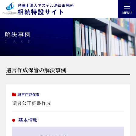
弁護士法人アステル法律事務所
相続特設サイト
MENU
解決事例
CASE
遺言作成保管の解決事例
遺言作成保管
遺言公正証書作成
基本情報